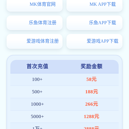
球成功率”，这最能体现他在对方针对性布置
下的心理素质和技术稳定性。接着是“成功盘
带过人”次数，这是打破中场平衡的主要手
段。最后是“跑动距离”和“接球次数”，这能佐
证他是否真正成为了球队的进攻枢纽。如果这
五项数据都能达到他个人的正常甚至偏高水
准，那么德容就极大概率会帮助荷兰队掌控比
赛节奏。反之，如果他陷入对手的肌肉绞杀
中，传球选择变得保守，失误率上升，那么荷
兰队的中场很可能陷入瘫痪，只能依靠长传冲
吊，这无疑正中突尼斯人的下怀。
我们甚至可以大胆设想一种极端情况：如果突
尼斯采取非常规的闪击战术，在开场短时间内
就先声夺人，德容肩上的压力将会陡增。此
时，他需要展现出超乎常人的领袖气质，不能
急躁地频繁尝试过顶长传，而应当像一台稳定
的电脑芯片一样，继续一丝不苟地执行传导程
序。用耐心的倒脚来消磨对手的锐气，用精确