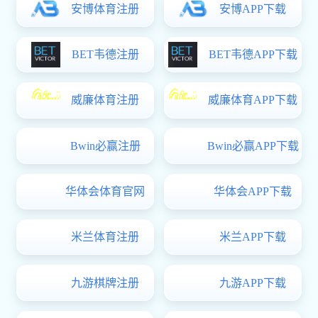
回顾德容在巴塞罗那的表现，他的场均传球成
功率常年维持在90%以上，但在世界杯这种淘
汰赛性质的比赛中，单纯追求成功率往往会陷
入“安全球”的陷阱。面对突尼斯，德容需要在
冒险与稳妥之间找到完美的平衡点。他必须增
加在中圈附近的控球权重，吸引至少一到两名
突尼斯球员上抢。一旦对手的防守阵型被他成
功调动，身后就会出现可以利用的通道。这正
是他展现“中场串联”价值的时刻。如果他能在
突尼斯的传球压力下，完成更多的成功带球突
围，并且将球适时分给两个边路的邓弗里斯和
布林德，那么荷兰队的立体进攻才能真正打开
局面。
数据，从来不是冰冷的数字堆砌。对于德容这
场比赛的预判，我们需要关注几个关键的参考
指标。首先是他的“关键传球”次数，这反映了
他创造威胁球的能力。其次是“受压迫下的传