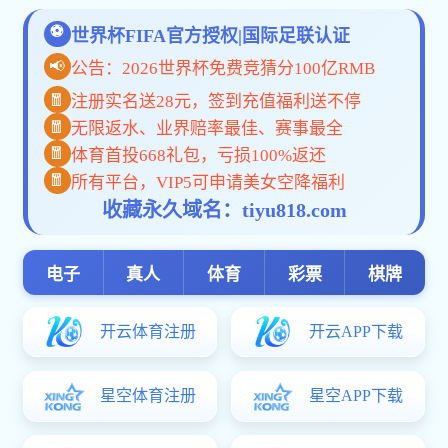
章。然而，这不仅仅是一场技术的较量，更是
一次对德容能否在高压下稳定串联球队的终极
考验。数据，将成为衡量他表现最冷酷的标
尺。
突尼斯的防线，在世界杯舞台上向来以坚韧和
层次感闻名。他们不同于欧洲强队的高位压
迫，而是更倾向于收缩阵型，在禁区前构筑起
一道密不透风的篱笆墙。对于德容而言，这意
味着他赖以生存的向前传球空间将被极大压
缩。他往常习惯的、从中后卫脚下接球后快速
转身摆脱、然后送出穿透性直塞的招数，可能
会在突尼斯后腰与中卫的协同夹击下失效。此
时，他的串联能力就显得至关重要。他不能仅
仅扮演一个传球机器的角色，更需要成为球队
从后场过渡到前场的稳定器，通过不断的横向
移动和短传配合，拉扯对手的防守站位，为身
前的克拉森或库普梅纳斯创造出足以撕裂防线
的空当。