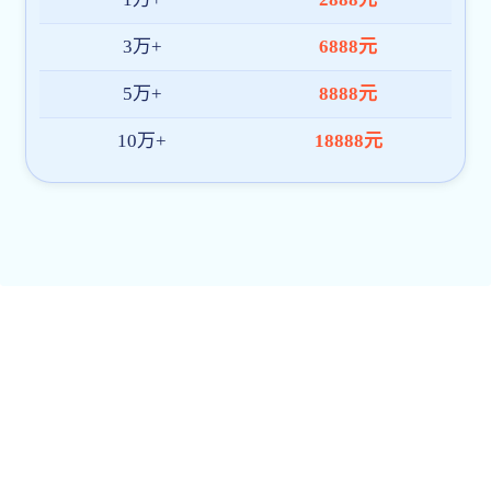
的调度来重新梳理己方的进攻队形。在数据层
面，他的传球次数可能会在特定时间段内出现
戏剧性的飙升，但只要失误率能控制在一个极
低的水平，这种看似“无效”的控球比赛，实则
是瓦解对手防线心理的毒药。真正优秀的组织
者，懂得用数据去惩罚那些试图用战术犯规打
断节奏的对手。
总而言之，突尼斯的防线是一道明确的考题，
而德容需要交出的是关于“稳定”与“串联”的答
案。这场比赛很可能不会成为他职业生涯中进
球或助攻数据最耀眼的一战，但极有可能是他
作为中场节拍器成熟度的一次重要检验。他能
否在坎特式的覆盖与马内的冲击力面前，依旧
保持那份优雅的从容，将直接决定荷兰队能否
在这次世界杯的征途中走得更远。当终场哨
响，当我们回看技术统计时，那些看似波澜不
惊的传球数据背后，或许正隐藏着德容为球队
铺就的通往胜利的隐形之路。我们拭目以待，