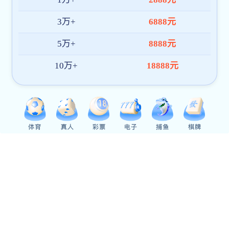
的比赛习惯，最佳破门得分场景大概率发生在
以下几种情况：一，瑞典队获得前场定位球，
拉尔森或福斯贝里将球开入禁区，库卢塞夫斯
基利用身位优势进行突然的垫射或抢点；二，
在快速反击中，他与伊萨克形成双鬼拍门，面
对日本队仓促回防的防线，库卢塞夫斯基利用
视野送出倒三角传球，随后跟进推射；三，在
比赛最后阶段，当日本队体能与注意力因为高
压耗尽时，库卢塞夫斯基在右侧肋部连续变向
内切，用一脚弧线球兜射远角。显然，想要在
这样严密的防守体系下得分，库卢塞夫斯基必
须在比赛的不同时段调整自己的进攻策略，用
节奏的骤然改变来撕开对手的防线。
客观来说，库卢塞夫斯基的发挥并非孤立的胜
负手。他的踢法，是瑞典队能否持续运转的节
奏律动器。如果他能成功将日本防线的纵深拉
开，吸引富安健洋等核心防守球员的注意力，
那么瑞典队其他攻击手将获得更多空位射门的