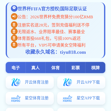
律性和反击效率著称的日本队，他赖以成名的
突破能力，究竟能否撕开那道由远藤航、富安
健洋等欧洲联赛佼佼者构筑的钢铁屏障？这不
仅仅是瑞典队进攻战术的核心命题，更是决定
小组赛走向的关键变量。本文将深入盘点，库
卢塞夫斯基面对日本队防线，究竟能释放出多
少破门威胁，又将在哪些瞬间真正掌握比赛节
奏。
首先，我们需要拆解日本队防线的底层逻辑。
日本队的防守并非依赖于单点的高强度对抗，
而是建立在精密轮转与区域联防之上。他们的
边后卫，往往具备极高的战术执行力和回追速
度，这意味着库卢塞夫斯基很难单纯依靠反复
冲刺来获得绝对空间。例如，当库卢塞夫斯基
在右路拿球内切时，日本队通常会启动一套压
缩防守程序：边锋回撤协防，中场迅速封堵传
球路线。这种“弹性防守”对于习惯依靠一对一
能力实现突破的球员杀伤力极强。库卢塞夫斯