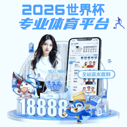
首页
体育头条
库卢塞夫斯基面对日本队防线能否带动进攻节奏破门机会
研判
库卢塞夫斯基面对日本队
防线能否带动进攻节奏破
门机会研判
当瑞典战车库卢塞夫斯基，在世界杯的舞台上
首次直面日本队的“蓝武士”防线，一场关于速
度、节奏与智慧的博弈悄然拉开了序幕。这位
尤文图斯的边路尖刀，素来以鬼魅的跑位和致
命的传中闻名于世。然而，面对以整体性、纪