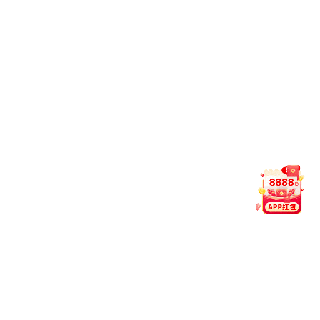
2026世界杯海地小组排名预测
2026年美加墨世界杯的扩军至48支球队，让全球足
球版图发生了翻天覆...
2026-07-13
常见咨询