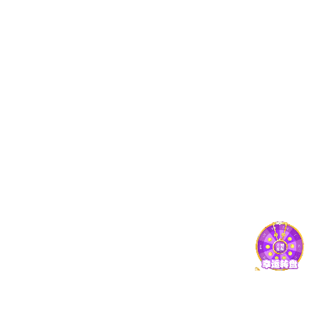
欧冠强强对话中的那不勒斯中路防守密度
在欧冠联赛那片令人窒息的绿茵战场上，战术博弈
的微末细节往往能决...
2026-07-22