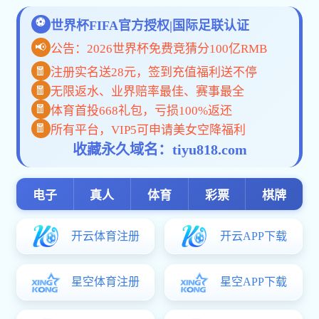
问答，更是一次对勇气的试探。
回顾两队历史交锋，澳大利亚与美国之间的对
抗从来都不缺乏火药味。澳大利亚队以顽强的
防守和整体性著称，而美国队则更依赖个人速
度与冲击力。在世界杯这样的大舞台上，每一
寸草皮都可能成为决定胜负的战场。6月19日
这场比赛，预兆着双方都将面临一个核心难
题：如何在保持优势的同时，规避前压带来的
潜在危险。足球场上前压如同双刃剑——控制
中场固然能掌握主动权，但一旦失误，后场留
下的空档便沦为对手的狩猎场。对于澳大利亚
来说，他们需要警惕美国队边路快马的突然启
动；而美国队则要提防澳大利亚后场长传反击
的精准打击。
让我们将目光聚焦于澳大利亚队的战术体系。
这支来自大洋洲的劲旅，向来擅长在中场布置
重兵，通过区域压迫迫使对手出错。然而，前