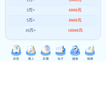
2026世界杯斯希里迎战荷兰中场串联能否
当2026年世界杯的聚光灯即将照亮北美大陆，每一
个战术细节都可能成为决定球队命运的关键...
2026-08-07