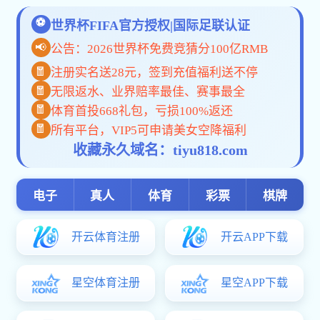
社交媒体运营
拥有丰富的赛事版权资源，为合作伙伴提供正规的
版权授权与内容分发服务。
KOL合作服务
精准的赛事数据采集与分析，为客户提供实时、准
确的赛事数据支持。