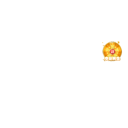
2026世界杯斯希里迎战荷兰中场串联能否
当2026年世界杯的聚光灯即将照亮北美大陆，每一
个战术细节都可能成为决定球队命运的关键...
2026-08-07