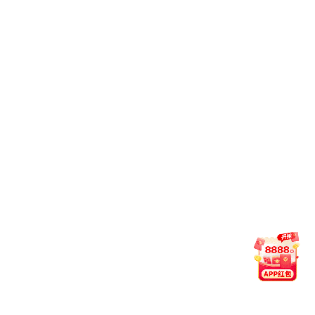
2026世界杯海地小组排名预测
2026年美加墨世界杯的扩军至48支球队，让全球足
球版图发生了翻天覆...
2026-07-13
常见咨询
葡萄牙体育点球大战布拉加提前出线葡萄牙杯名
场面 — 详细说明
葡萄牙体育点球大战布拉加提前出线葡萄牙杯名场面在
足球的世界里，有些夜晚注定会被铭记，不是因为比分
的高低，而是因为过程的跌宕起伏。2024赛季葡萄牙
杯的一场焦点战役，就为我们呈现了这样一个名场面：
葡萄牙体育与布拉加在常规时间内战成平手，随...