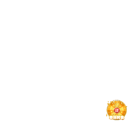
欧冠强强对话中的那不勒斯中路防守密度
在欧冠联赛那片令人窒息的绿茵战场上，战术博弈
的微末细节往往能决...
2026-07-22