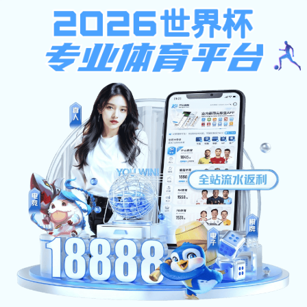
首页
拖延时间
英格兰贝林厄姆迎战克罗地亚首发机会数据预测
英格兰贝林厄姆迎战克罗
地亚首发机会数据预测
当英格兰与克罗地亚在世界杯赛场上再次相
遇，所有人的目光都聚焦在一个名字上——裘
德·贝林厄姆。这位年仅20岁的中场天才，正
站在职业生涯的十字路口，准备用一场决定性
的表演，书写属于自己的传奇。在卡塔尔的聚
光灯下，他不仅是三狮军团未来的象征，更是
当下最耀眼的战术棋子。本文将深入剖析贝林