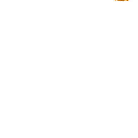
2026世界杯日本vs突尼斯小组第二预测
前言：当世界杯的圣火点燃亚洲与非洲足球的激情
碰撞，2026年美加墨世...
2026-07-22