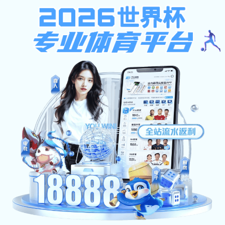
首页
伤病名单
解放者杯淘汰赛那不勒斯卫冕冠军看台炸裂
解放者杯淘汰赛那不勒斯
卫冕冠军看台炸裂
在足球世界的版图上，总有一些夜晚注定被历
史镌刻。当南美解放者杯的战火与欧洲冠军联
赛的荣耀在同一个时空交汇，一场看似不可能
发生的“跨洋对决”在球迷的脑海中轰然上演。
想象一下，如果那不勒斯，这支意甲卫冕冠
军，突然空降南美赛场，面对解放者杯淘汰赛
的狂风暴雨，那么“解放者杯淘汰赛那不勒斯