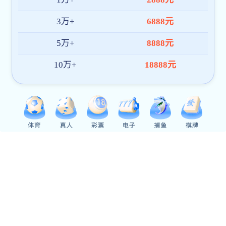
的“地震”。从商业角度审视，这样一场跨洲际
的假想对决，对于全球足球版权的影响是颠覆
性的。体育营销者会敏锐地捕捉到，当“解放
者杯淘汰赛那不勒斯卫冕冠军”这个组合出现
时，社交媒体上的每一次互动、每一个词条都
可能引发海啸般的流量。欧洲足球的严谨对抗
南美足球的浪漫，这种并置本身就是当代全球
化足球最深刻的隐喻。
真正的难点在于：那不勒斯能在如此高压的环
境中坚持自己的足球哲学吗？解放者杯淘汰赛
从不怜悯弱者，更不会因为你是欧洲的卫冕冠
军而心生敬畏。这里的故事往往由那些在大雨
中奔跑的硬汉书写，由那些在伤停补时阶段依
然能咬牙完成马拉松式奔跑的斗士谱写。对于
那不勒斯的防线而言，面对一群技术未必精巧
但冲击力惊人的南美前锋，他们必须摒弃意甲
联赛中的那种优雅，转而拥抱一种更直接、更
强硬的防守艺术。教练席上的对决同样至关重