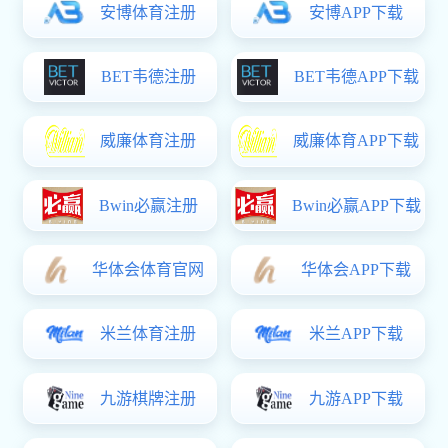
然而，足球从来不是简单的数学题，合理性必
须结合具体的比赛场景。判断B费的远射是否
合理，核心在于他当时所处的战术位置以及队
友的跑位。如果他的队友C罗或菲利克斯已经
高速插入禁区，形成了极佳的空档，而此时B
费选择强行远射，那么这一选择无疑值得商
榷。足球场上的“贪功”与“英雄主义”往往只有
一线之隔。在专业记者的镜头下，B费有时会
陷入一种“太想承担责任”的怪圈。当球队久攻
不下，他渴望利用一己之力改变战局，这种激
情值得赞美，但决策的风险却可能将球队拖入
深渊。比如在对手体能充沛、双后腰堵截凶狠
的时刻，盲目在三十米外起脚，往往意味着将
球权轻易交出，给了对手发动快速反击的绝佳
机会。对于世界杯级别的强队而言，球权的每
一次丢失，都可能是一次致命的失位。
让我们将目光拉回到葡萄牙队的整体战术布
局。在近年来的大赛中，葡萄牙队依赖的不仅