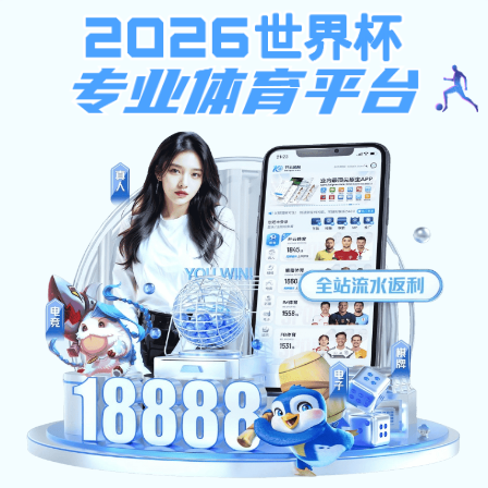
首页
伤病名单
葡萄牙队B费世界杯远射选择是否合理赛前观察
葡萄牙队B费世界杯远射
选择是否合理赛前观察
在世界杯的舞台上，每一个瞬间都可能成为历
史的注脚。当葡萄牙队的中场大师布鲁诺·费
尔南德斯（B费）在禁区弧顶外拔脚怒射，皮
球如流星般划过草皮，所有人都屏住了呼吸。
这脚远射，究竟是灵光一现的妙笔，还是冲动
之下的浪射？在卡塔尔世界杯的赛场上，B费
的远射选择不止一次引发了球迷与评论员的热