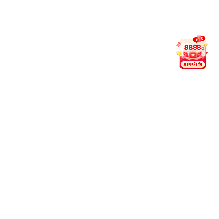
常见咨询
葡萄牙体育点球大战布拉加提前出线葡萄牙杯名
场面 — 详细说明
葡萄牙体育点球大战布拉加提前出线葡萄牙杯名场面在
足球的世界里，有些夜晚注定会被铭记，不是因为比分
的高低，而是因为过程的跌宕起伏。2024赛季葡萄牙
杯的一场焦点战役，就为我们呈现了这样一个名场面：
葡萄牙体育与布拉加在常规时间内战成平手，随...
【开云Kaiyun体育平台app下载】欧冠罗马那不
勒斯防线崩盘夺冠在望巅峰对决
当欧洲冠军联赛的烽火再度点燃，亚平宁半岛的两位巨