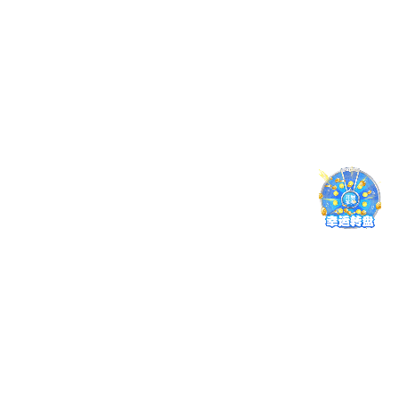
2026世界杯日本vs突尼斯小组第二预测
前言：当世界杯的圣火点燃亚洲与非洲足球的激情
碰撞，2026年美加墨世...
2026-07-22