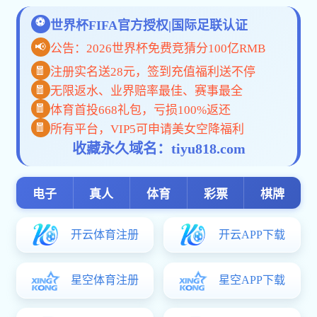
议。今天，我们不妨在赛前，以一种近乎苛刻
的视角，来剖析这位红魔核心在关键时刻的决
策逻辑，探讨其远射选择的合理性。
首先，我们必须承认B费的技术特点是支撑其
远射行为的基石。作为一名以传球视野和致命
直塞闻名的中场，他的远射功力往往被低估。
B费的射门动作幅度小、摆腿快，且带有明显
的下坠，这让门将极难判断。在世界杯级别的
对抗中，当葡萄牙队陷入阵地战，对手的防守
密集如铁桶时，远射便成了最直接的破局武
器。从纯技术角度看，当B费在禁区前沿获得
起脚空间时，选择射门并非鲁莽，而是基于其
对自身能力的精确评估。试想，若是面对一支
为了平局而摆出九人防守阵型的队伍，一记势
大力沉的远射往往会比繁琐的传导更具威胁。
在世界杯这个容错率极低的赛场，这种“不讲
理”的进攻方式，往往能打破僵局。