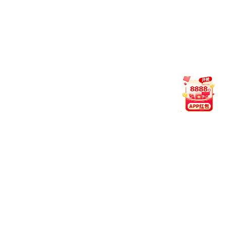
2026世界杯海地小组排名预测
2026年美加墨世界杯的扩军至48支球队，让全球足
球版图发生了翻天覆...
2026-07-13
常见咨询
葡萄牙体育点球大战布拉加提前出线葡萄牙杯名
场面 — 详细说明
葡萄牙体育点球大战布拉加提前出线葡萄牙杯名场面在
足球的世界里，有些夜晚注定会被铭记，不是因为比分
的高低，而是因为过程的跌宕起伏。2024赛季葡萄牙
杯的一场焦点战役，就为我们呈现了这样一个名场面：