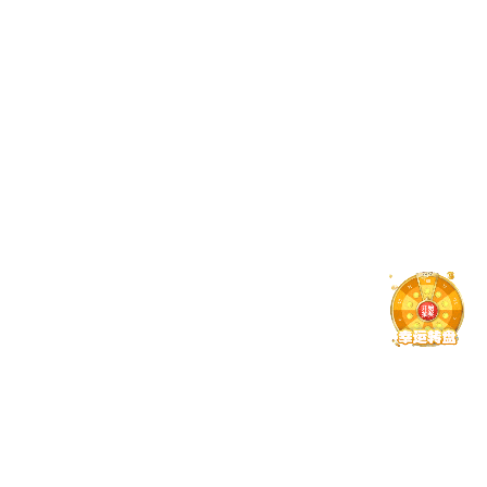
在欧冠联赛那片令人窒息的绿茵战场上，战术博弈
的微末细节往往能决...
2026-07-22
2026世界杯日本vs突尼斯小组第二预测
前言：当世界杯的圣火点燃亚洲与非洲足球的激情
碰撞，2026年美加墨世...
2026-07-22