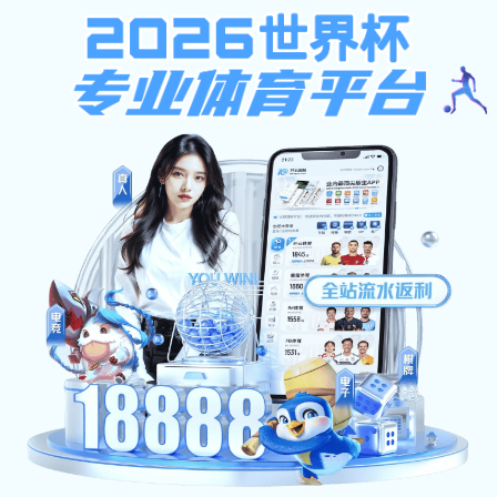
首页
体育头条
德布劳内世界波破门曼城主场击败热刺
德布劳内世界波破门曼城
主场击败热刺
当足球的魅力在伊蒂哈德球场绽放，凯文·德
布劳内以一记惊天世界波，瞬间点燃了整座球
场的热情。这场曼城与热刺之间的对决，不仅
仅是英超积分榜上的一场争夺，更是一次技术
与意志的完美碰撞。德布劳内用他那标志性的
远射，为蓝月军团锁定胜局，也让球迷们再次
见证了顶级球星的非凡实力。本文将从比赛背