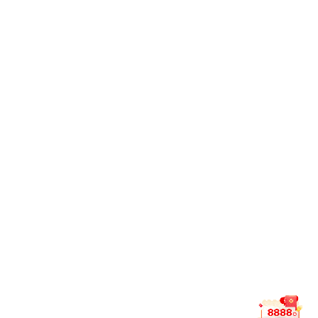
2026世界杯海地小组排名预测
2026年美加墨世界杯的扩军至48支球队，让全球足
球版图发生了翻天覆...
2026-07-13
常见咨询
关于「格瓦迪奥尔助攻双响欧洲豪门球迷彻底沉