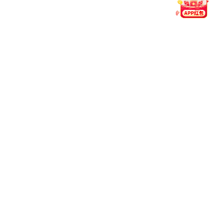
默」
前言：当欧洲足坛的豪门球迷还在为各自球队的引援策
略争论不休时，一位23岁的克罗地亚青年后卫却在世
界杯的舞台上用两记精妙绝伦的助攻，让整个足球世界
为之侧目。他不是前锋，不是中场，却用最直接的方式
掌控了比赛的走向。当约什科·格瓦迪奥尔在...
葡萄牙体育点球大战布拉加提前出线葡萄牙杯名
场面 — 详细说明
葡萄牙体育点球大战布拉加提前出线葡萄牙杯名场面在
足球的世界里，有些夜晚注定会被铭记，不是因为比分
的高低，而是因为过程的跌宕起伏。2024赛季葡萄牙
杯的一场焦点战役，就为我们呈现了这样一个名场面：
葡萄牙体育与布拉加在常规时间内战成平手，随...
【开云Kaiyun体育平台app下载】欧冠罗马那不
勒斯防线崩盘夺冠在望巅峰对决
当欧洲冠军联赛的烽火再度点燃，亚平宁半岛的两位巨
人——罗马与那不勒斯，正以一种近乎残酷的姿态撕碎