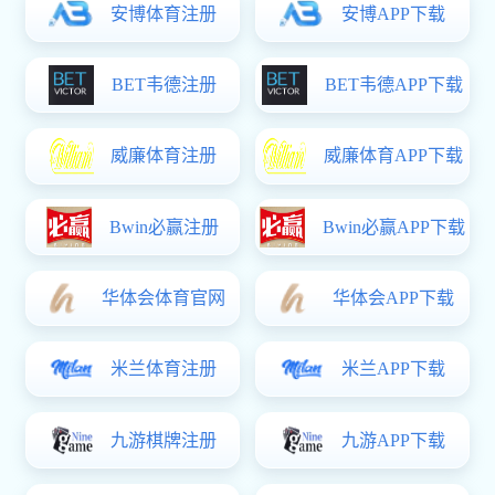
修斯的状态热得发烫，他的每一次触球都充满
威胁。埃尔切的防守球员疲于奔命，却无法阻
止这位巴西边锋的奔袭。第二粒进球来自于一
次典型的快速反击：后场断球后，几脚简洁的
传递便撕开了对手的防线，维尼修斯接球后内
切射门，皮球划出一道美妙的弧线钻入网窝。
这粒进球彻底点燃了客队球迷的热情，也让比
赛的天平完全倾斜。皇马火力全开，他们不再
满足于一两个球的领先，而是持续施压，试图
用更猛烈的进攻摧毁对手的意志。
下半场，埃尔切试图通过换人调整来挽回颓
势，但皇马的防线稳如磐石，不给任何机会。
相反，维尼修斯的表现更加抢眼。他的第三次
进球，堪称全场最佳：在禁区边缘，他晃过两
名防守球员，随后用一记势大力沉的射门，完
成了个人的帽子戏法。这一刻，全场沸腾，维
尼修斯的队友们纷纷上前庆祝。作为本场比赛
的主角，他用实际行动证明了自己在球队中的