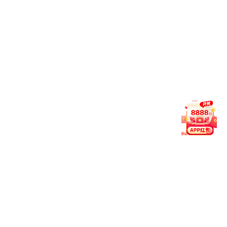
2026世界杯海地小组排名预测
2026年美加墨世界杯的扩军至48支球队，让全球足
球版图发生了翻天覆...
2026-07-13
常见咨询
关于「格瓦迪奥尔助攻双响欧洲豪门球迷彻底沉
默」
前言：当欧洲足坛的豪门球迷还在为各自球队的引援策