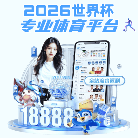
首页
拖延时间
维尼修斯帽子戏法皇马客场血洗埃尔切火力全开
维尼修斯帽子戏法皇马客
场血洗埃尔切火力全开
在足球的世界里，总有一些夜晚属于个人英雄
主义的闪耀，而2023年的一场西甲对决，正
是这样的时刻。当皇家马德里的白色战袍在埃
尔切的客场飞扬，年轻的巴西天才维尼修斯用
一记帽子戏法，点燃了整个球场。这不仅是一
场酣畅淋漓的胜利，更是一次对进攻火力的完
美诠释。皇马客场血洗埃尔切，以摧枯拉朽之