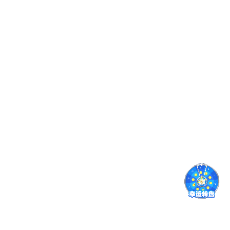
欧冠强强对话中的那不勒斯中路防守密度
在欧冠联赛那片令人窒息的绿茵战场上，战术博弈
的微末细节往往能决...
2026-07-22