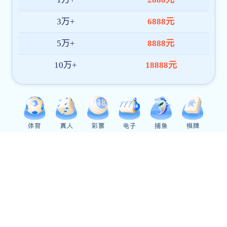
无疑是一场高质量的对决。塞内加尔队在全场
大部分时间处于落后的情况下没有放弃，最终
用一记世界波扳平比分，展现了顽强的意志
力。尼日利亚队虽然未能保住胜果，但其上半
场的出色表现也足以证明他们的实力。
这场比赛的深远意义不止于比分。它为非洲足
球的崛起提供了新的注脚。塞内加尔队作为
2021年非洲杯冠军，近年来在国际大赛中屡
有上佳表现。这记爆射追平的进球，不仅是个
人能力的闪光，更是团队战术执行力的体现。
当核心球员被重点盯防时，其他队员能够适时
站出来承担进攻重任，这种战术体系的成熟
度，让塞内加尔队具备了在世界杯赛场上走得
更远的底气。反观尼日利亚队，他们需要反思
在领先后如何保持战术纪律，如何避免因短暂
保守而送给对手机会。
对于广大球迷而言，这粒进球将会反复出现在