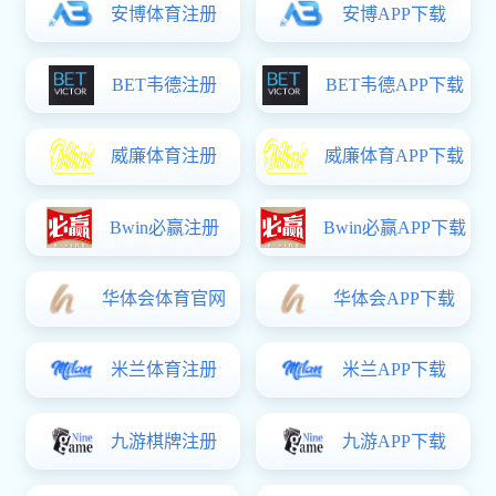
出快速反击，前锋的单刀射门被塞内加尔后卫
在门线前解围。危机解除后，塞内加尔队士气
大振。第72分钟，他们获得前场任意球机
会，但主罚的射门被人墙挡出。就在球迷以为
比赛将以尼日利亚小胜告终时，转折点在第
83分钟悄然来临。
塞内加尔队在左路发起进攻，边锋在突破后横
传至中路，皮球经过两次传递后来到了禁区弧
顶附近。此时，塞内加尔中场大将接球后稍作
调整，面对对方两名防守球员的夹击，他并没
有选择分边或回传，而是突然起脚怒射。这脚
射门力量极大，线路刁钻，皮球如同出膛的炮
弹般直窜球门右下死角。尼日利亚门将虽然做
出了飞身扑救，但指尖仅能触碰到皮球，却无
法阻止其入网。1-1！塞内加尔队在比赛尾声
阶段，用一记精彩绝伦的爆射死角追平尼日利
亚。这粒进球让全场陷入短暂的寂静，随即爆
发出震耳欲聋的欢呼声。