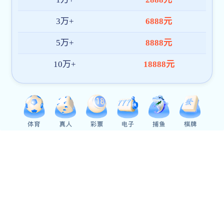
角度来看，这场“葡萄牙杯名场面”进一步展现
了葡萄牙本土足球的竞争格局——没有绝对的
强者，每一场比赛都可能爆发出意想不到的能
量。葡萄牙体育点球大战布拉加的结局，或许
会让一些球迷感慨命运的无常，但这就是足球
的魅力所在。它告诉我们，任何一支球队只要
坚持到最后一刻，就依然握有改写剧本的机
会。
赛后，葡萄牙体育的主教练在接受采访时坦
言，这场胜利是全队上下团结一心的结果。他
强调，球队在常规时间内经历了艰难的拉锯
战，但正是这些“名场面”的时刻，才让球员们
变得更加成熟。此言不假。在足球世界里，
“名场面”往往不是凭空而来的，它需要球员在
场上的拼搏与教练在场下的运筹帷幄相互配
合。这场葡萄牙体育点球大战布拉加的比赛，
注定会成为这赛季葡萄牙杯中的标志性事件。
它提醒着所有参与者：大赛的舞台上，真正的