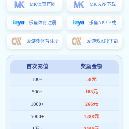
——机会总留给有准备的人。赛前，外界普遍
认为这会是一场势均力敌的较量，事实也确实
如此。布拉加在常规时间的表现不可谓不亮
眼，他们在中场的拦截和前插都做得相当出
色。然而，足球比赛的结果往往不只看场面，
更要看关键时刻的发挥。葡萄牙体育在点球点
前的冷静与默契，是他们最终脱颖而出的关
键。这场“葡萄牙杯名场面”不仅为球迷奉献了
一场视觉盛宴，也为青训体系中的年轻球员提
供了宝贵的实战素材。当类似“葡萄牙体育点
球大战布拉加”的故事被反复讨论时，它已经
超越了纯粹的竞技范畴，成为了一种激励与警
示。
这场胜利对葡萄牙体育而言意义重大。提前出
线意味着他们可以更有余裕地调整接下来的赛
程，同时也能在心理上占据优势。而对于布拉
加来说，虽然止步于此略显遗憾，但他们在比
赛中展现出的韧性同样值得肯定。从更宏观的