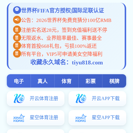
为我们呈现了这样一个名场面：葡萄牙体育与
布拉加在常规时间内战成平手，随后通过紧张
刺激的点球大战决出胜负。最终，葡萄牙体育
凭借更加稳定的心理素质，成功笑到最后，而
这场较量也成为了本赛季杯赛中最具戏剧性的
篇章之一。当“葡萄牙体育点球大战布拉加”的
字样跃入眼帘，每一个球迷都能感受到那份属
于葡萄牙杯独有的激情与热血。
从比赛的第一分钟起，双方就展现了极高的战
术素养。葡萄牙体育坐拥主场之利，试图通过
控球来压制对手的进攻节奏。而布拉加则毫不
示弱，他们利用快速反击频频威胁对手防线。
上半场双方互有攻守，但遗憾的是，无论是葡
萄牙体育的锋线尖刀，还是布拉加的中场发动
机，都未能将机会转化为进球。随着时间的推
移，比赛的紧张感逐渐升级。下半场伊始，布
拉加率先打破僵局，一记精妙的远射让客队球
迷陷入狂欢。然而，葡萄牙体育并未因此慌