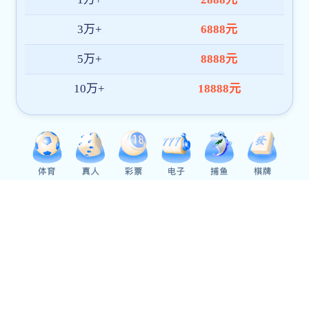
预测中绽放。巴西队虽然拥有辉煌的历史，但
在那场比赛中，墨西哥队用团队力量书写了属
于他们的传奇。这场胜利不仅提升了墨西哥队
在美洲杯中的地位，也为整个赛事增添了浓墨
重彩的一笔。多年以后，当人们再次提起美洲
杯，这场加时绝杀依然会是绕不开的话题。它
提醒着所有人：在足球场上，不到最后一刻，
一切皆有可能。而这份激情与感动，恰恰是美
洲杯乃至整个体育世界最令人痴迷的所在。
上一篇：
萨拉赫角球制胜天津津门虎巴西火
下一篇：
山东泰山津门虎亚冠生死战悬念拉