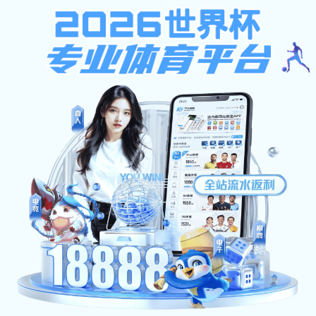
首页
拖延时间
墨西哥加时绝杀巴西，美洲杯经典燃情回眸
墨西哥加时绝杀巴西，美
洲杯经典燃情回眸
墨西哥加时绝杀巴西，美
洲杯经典燃情回眸
在美洲杯的历史长河中，总有一些瞬间让人热
泪盈眶，总有一些对决成为永恒的经典。当墨
西哥队与巴西队在美洲杯赛场上狭路相逢，一
场激情四溢的足球盛宴就此拉开帷幕。这场比