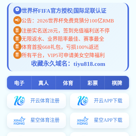
赛不仅让球迷们见证了美洲杯的独特魅力，更
以一场惊心动魄的加时绝杀，铭刻在无数人的
记忆中。作为专业体育记者，我至今仍能清晰
地回想起那个夜晚，绿茵场上每一寸草皮都在
燃烧着斗志，每一次传球都承载着希望。
比赛开始前，外界普遍看好巴西队。作为美洲
杯的常客与霸主，巴西队拥有深厚的足球底蕴
和众多世界级球星。然而，墨西哥队绝非等闲
之辈，他们以顽强的拼搏精神和出色的战术素
养著称。开场后，巴西队迅速掌控了场面优
势，流畅的传递和犀利的突破不断威胁着墨西
哥的防线。但墨西哥队防守稳固，门将更是多
次做出关键扑救。上半场双方互有攻守，却始
终未能打破僵局。这种胶着的局面让现场观众
屏息凝神，美洲杯的紧张氛围笼罩着整座球
场。
下半场，巴西队加大了进攻力度，试图用技术