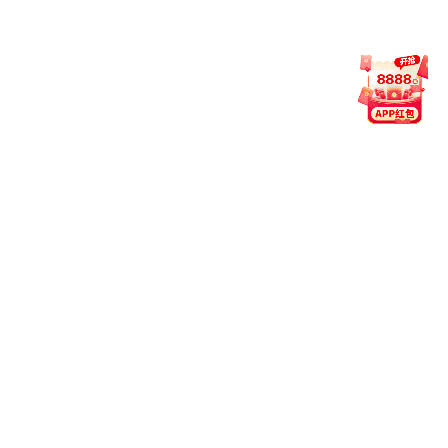
6月22日法国对伊拉克爆冷可能
在世界杯的宏大叙事中，冷门往往是最令人血脉贲
张的篇章。当球迷们...
2026-07-12
常见咨询
欧冠争冠斯图加特莱比锡替补建功出线悬念
欧冠联赛进入小组赛收官阶段，晋级悬念在最后一轮集
中爆发。当多数目光聚焦于豪门强队的生死战时，斯图
加特与莱比锡两支德甲劲旅，却正以一种低调而务实的
方式，悄然书写着属于自己的争冠野望。他们或许不是