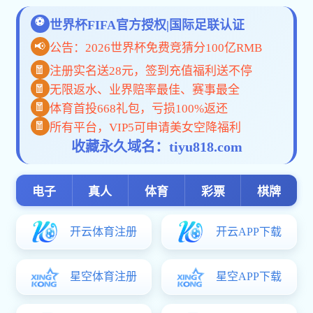
运。是科特迪瓦凭借底蕴与身体优势强行控
场，还是厄瓜多尔用他们年轻且狡黠的战术在
开场阶段就撕开缺口？让我们拨开迷雾，深入
分析这场E组半场对决的战术密码。
首先，我们必须正视两支球队在近期大赛中的
心理状态差异。科特迪瓦这支曾经在2015年
登顶非洲杯的球队，如今正经历着痛苦的更新
换代。德罗巴、亚亚·图雷、热尔维尼奥等人
的黄金一代早已成为历史，现在的核心球员如
阿莱、凯西虽然效力于欧洲顶级豪门，但在国
家队中尚未形成绝对的统治力。反观厄瓜多
尔，他们在南美区预选赛中力压哥伦比亚和智
利，阵中新生代球员如凯塞多、埃斯图皮南等
人不仅技术精湛，更具备极强的战术执行力。
这种“老牌豪门”与“新锐黑马”的心理博弈，将
直接影响半场阶段的攻防节奏。科特迪瓦的球
员如果无法在开场前20分钟建立起身体对抗
的优势，随着体能消耗，他们可能会被厄瓜多